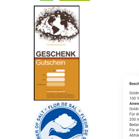
-
----------------
Besch
Goldr
100 %
Anwe
Goldr
Für d
200 m
Bedar
Für e
Abhän