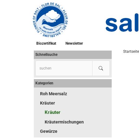
Biozertifikat
Newsletter
Startseite
Schnellsuche
Kategorien
Roh Meersalz
Kräuter
Kräuter
Kräutermischungen
Gewürze