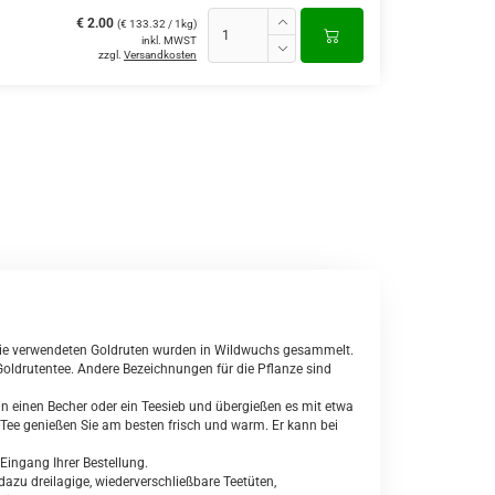
€ 2.00
(€ 133.32 / 1kg)
inkl. MWST
zzgl.
Versandkosten
Die verwendeten Goldruten wurden in Wildwuchs gesammelt.
Goldrutentee. Andere Bezeichnungen für die Pflanze sind
in einen Becher oder ein Teesieb und übergießen es mit etwa
Tee genießen Sie am besten frisch und warm. Er kann bei
Eingang Ihrer Bestellung.
zu dreilagige, wiederverschließbare Teetüten,