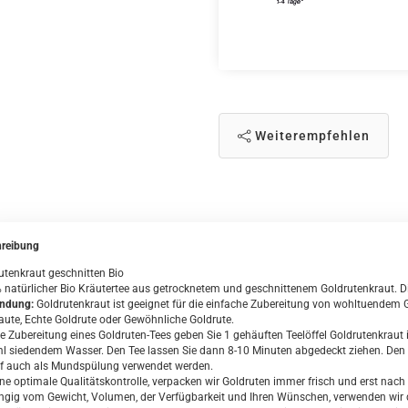
Weiterempfehlen
reibung
utenkraut geschnitten Bio
 natürlicher Bio Kräutertee aus getrocknetem und geschnittenem Goldrutenkraut. 
ndung:
Goldrutenkraut ist geeignet für die einfache Zubereitung von wohltuendem 
aute, Echte Goldrute oder Gewöhnliche Goldrute.
ie Zubereitung eines Goldruten-Tees geben Sie 1 gehäuften Teelöffel Goldrutenkraut 
l siedendem Wasser. Den Tee lassen Sie dann 8-10 Minuten abgedeckt ziehen. Den 
f auch als Mundspülung verwendet werden.
ine optimale Qualitätskontrolle, verpacken wir Goldruten immer frisch und erst nach 
gig vom Gewicht, Volumen, der Verfügbarkeit und Ihren Wünschen, verwenden wir da