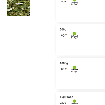
Lager
500g
Lager
1000g
Lager
15g Probe
Lager